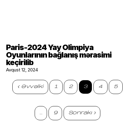
Paris-2024 Yay Olimpiya
Oyunlarının bağlanış mərasimi
keçirilib
Avqust 12, 2024
‹ Əvvəlki
1
2
3
4
5
…
9
Sonrakı ›