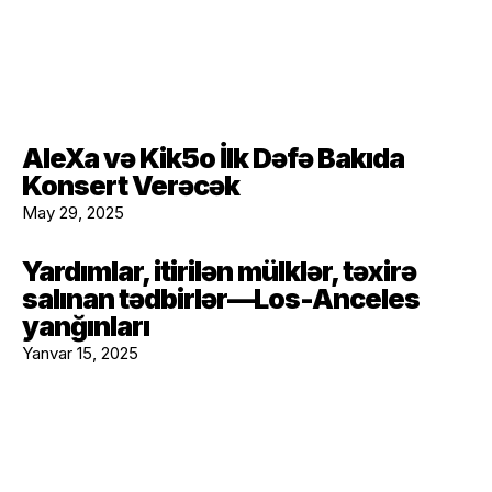
AleXa və Kik5o İlk Dəfə Bakıda
Konsert Verəcək
May 29, 2025
Yardımlar, itirilən mülklər, təxirə
salınan tədbirlər—Los-Anceles
yanğınları
Yanvar 15, 2025