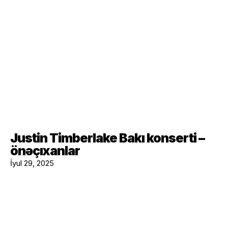
Justin Timberlake Bakı konserti –
önəçıxanlar
İyul 29, 2025