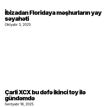
İbizadan Floridaya məşhurların yay
səyahəti
Oktyabr 3, 2025
Çarli XCX bu dəfə ikinci toy ilə
gündəmdə
Sentyabr 18, 2025