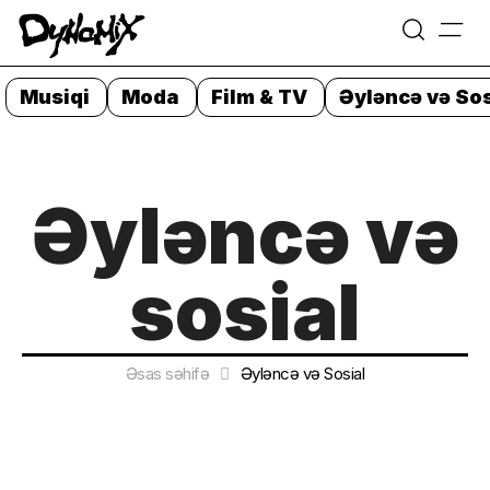
=
Skip
to
Musiqi
Moda
Film & TV
Əyləncə və Sos
content
Əyləncə və
sosial
Əsas səhifə
Əyləncə və Sosial