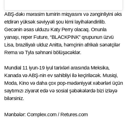
ABŞ-dəkı mərasim turnirin miqyasını və zənginliyini əks
etdirən yüksək səviyyəli şou kimi layihələndirilib.
Gecənin əsas ulduzu Katy Perry olacaq. Onunla
yanaşı, reper Future, “BLACKPINK” qrupunun üzvü
Lisa, braziliyalı ulduz Anitta, həmçinin afrikalı sənətçilər
Rema və Tyla səhnəni bölüşəcəklər.
Mundial 11 iyun-19 iyul tarixləri arasında Meksika,
Kanada və ABŞ-nin ev sahibliyi ilə keçiriləcək. Musiqi,
Moda, Kino və daha çox pop-mədəniyyət xəbərləri üçün
saytımızı ziyarət edə və sosial şəbəkələrdə bizi izləyə
bilərsiniz.
Mənbələr: Complex.com / Retures.com