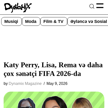
=
Skip
to
Musiqi
Moda
Film & TV
Əyləncə və Sosial
content
Katy Perry, Lisa, Rema və daha
çox sənətçi FIFA 2026-da
by
Dynamix Magazine
May 9, 2026