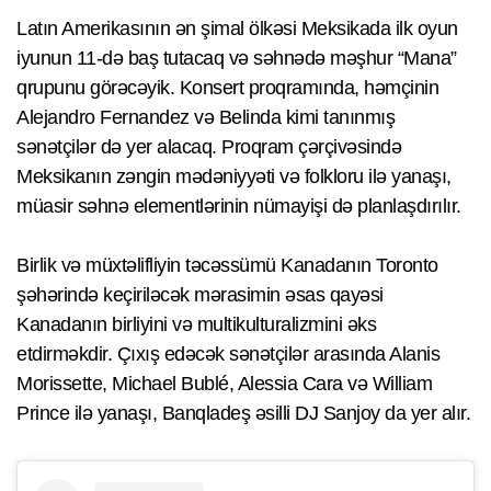
Latın Amerikasının ən şimal ölkəsi Meksikada ilk oyun
iyunun 11-də baş tutacaq və səhnədə məşhur “Mana”
qrupunu görəcəyik. Konsert proqramında, həmçinin
Alejandro Fernandez və Belinda kimi tanınmış
sənətçilər də yer alacaq. Proqram çərçivəsində
Meksikanın zəngin mədəniyyəti və folkloru ilə yanaşı,
müasir səhnə elementlərinin nümayişi də planlaşdırılır.
Birlik və müxtəlifliyin təcəssümü Kanadanın Toronto
şəhərində keçiriləcək mərasimin əsas qayəsi
Kanadanın birliyini və multikulturalizmini əks
etdirməkdir. Çıxış edəcək sənətçilər arasında Alanis
Morissette, Michael Bublé, Alessia Cara və William
Prince ilə yanaşı, Banqladeş əsilli DJ Sanjoy da yer alır.