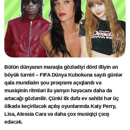
Bütün dünyanın maraqla gözlədiyi dörd illiyin ən
böyük turniri – FIFA Dünya Kubokuna sayılı günlər
qala mundialın şou proqramı açıqlanıb və
musiqinin ritmləri ilə yarışın həyəcanı daha da
artacağı gözlənilir. Çünki ilk dəfə ev sahibi hər üç
ölkədə keçiriləcək açılış oyunlarında Katy Perry,
Lisa, Alessia Cara və daha çox musiqiçi çıxış
edəcək.