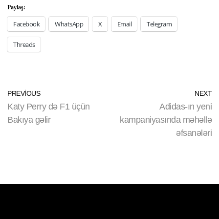
Paylaş:
Facebook
WhatsApp
X
Email
Telegram
Threads
PREVIOUS
NEXT
Katy Perry də F1 üçün
Adidas-ın yeni
Bakıya gəlir
kampaniyasında məhəllə
əfsanələri