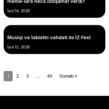
meme-lərə necə istiqamət verdi?
İyul 14, 2026
Musiqi və təbiətin vəhdəti ilə İZ Fest
İyul 12, 2026
1
2
3
…
40
Sonrakı »