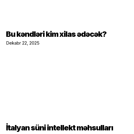
Bu kəndləri kim xilas ədəcək?
Dekabr 22, 2025
İtalyan süni intellekt məhsulları