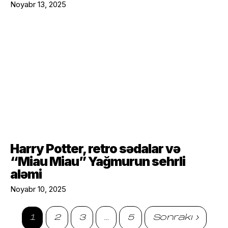
Noyabr 13, 2025
Harry Potter, retro sədalar və
“Miau Miau” Yağmurun sehrli
aləmi
Noyabr 10, 2025
1
2
3
…
5
Sonrakı ›