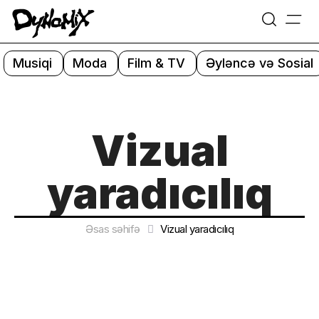
=
Skip
to
Musiqi
Moda
Film & TV
Əyləncə və Sosial
content
Vizual
yaradıcılıq
Əsas səhifə
Vizual yaradıcılıq