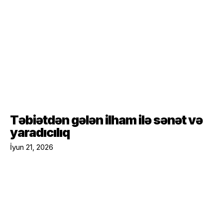
Təbiətdən gələn ilham ilə sənət və
yaradıcılıq
İyun 21, 2026