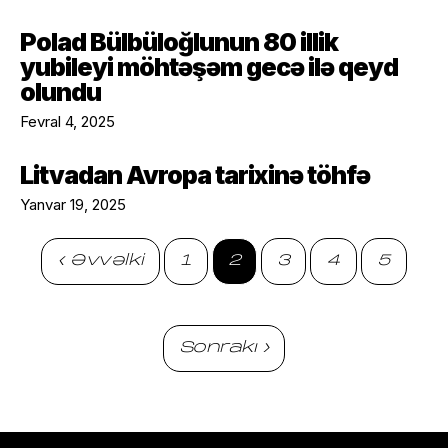
Polad Bülbüloğlunun 80 illik
yubileyi möhtəşəm gecə ilə qeyd
olundu
Fevral 4, 2025
Litvadan Avropa tarixinə töhfə
Yanvar 19, 2025
‹ Əvvəlki
1
2
3
4
5
Sonrakı ›