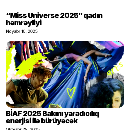
“Miss Universe 2025” qadın
həmrəyliyi
Noyabr 10, 2025
BİAF 2025 Bakını yaradıcılıq
enerjisi ilə bürüyəcək
Oktyabr 29, 2025