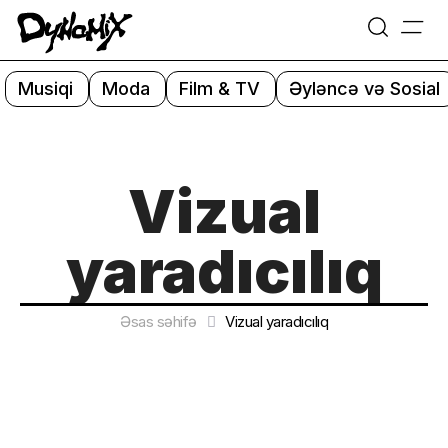
=
Skip
to
Musiqi
Moda
Film & TV
Əyləncə və Sosial
content
Vizual
yaradıcılıq
Əsas səhifə
Vizual yaradıcılıq