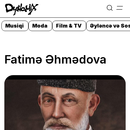
=
Skip
to
Musiqi
Moda
Film & TV
Əyləncə və Sos
content
Fatimə Əhmədova