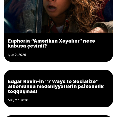
Euphoria “Amerikan Xəyalını” necə
kabusa çevirdi?
İyun 2, 2026
Edgar Ravin-in “7 Ways to Socialize”
albomunda mədəniyyətlərin psixodelik
toqquşması
May 27, 2026