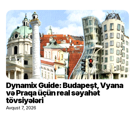
Dynamix Guide: Budapeşt, Vyana
və Praqa üçün real səyahət
tövsiyələri
Avqust 7, 2026