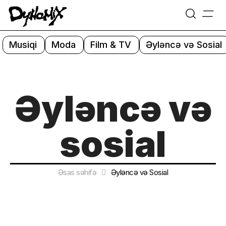
=
Skip
to
Musiqi
Moda
Film & TV
Əyləncə və Sosial
content
Əyləncə və
sosial
Əsas səhifə
Əyləncə və Sosial