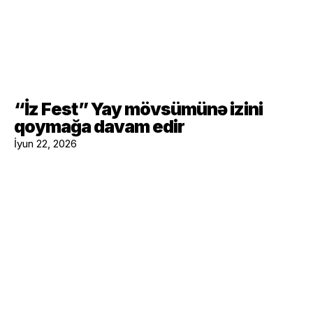
“İz Fest” Yay mövsümünə izini
qoymağa davam edir
İyun 22, 2026