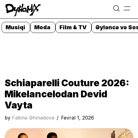
=
Skip
to
Musiqi
Moda
Film & TV
Əyləncə və Sos
content
Schiaparelli Couture 2026:
Mikelancelodan Devid
Vayta
by
Fatimə Əhmədova
Fevral 1, 2026