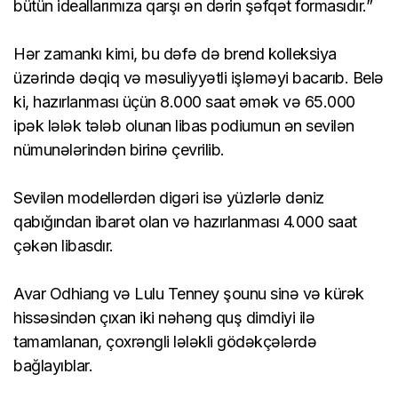
bütün ideallarımıza qarşı ən dərin şəfqət formasıdır.”
Hər zamankı kimi, bu dəfə də brend kolleksiya
üzərində dəqiq və məsuliyyətli işləməyi bacarıb. Belə
ki, hazırlanması üçün 8.000 saat əmək və 65.000
ipək lələk tələb olunan libas podiumun ən sevilən
nümunələrindən birinə çevrilib.
Sevilən modellərdən digəri isə yüzlərlə dəniz
qabığından ibarət olan və hazırlanması 4.000 saat
çəkən libasdır.
Avar Odhiang və Lulu Tenney şounu sinə və kürək
hissəsindən çıxan iki nəhəng quş dimdiyi ilə
tamamlanan, çoxrəngli lələkli gödəkçələrdə
bağlayıblar.