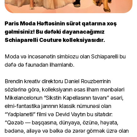
Paris Moda Həftəsinin sürət qatarına xoş
gəlmisiniz! Bu dəfəki dayanacağımız
Schiaparelli Couture kolleksiyasıdır.
Moda və incəsənətin simbiozu olan Schiaparelli bu
dəfə də faunadan ilhamlanıb.
Brendin kreativ direktoru Daniel Rouzberrinin
sözlərinə görə, kolleksiyanın əsas ilham mənbələri
Mikelancelonun “Sikstin Kapellasının tavanı” əsəri,
elmi-fantastika janrının klassik nümunəsi olan
“Yadplanetli” filmi və Devid Vaytın bu sitatıdır:
“Qəzəb — başqasına, dünyaya, özünə, həyata,
bədənə, ailəyə və bəlkə də zərər görmək üzrə olan