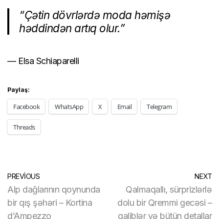
“Çətin dövrlərdə moda həmişə
həddindən artıq olur.”
— Elsa Schiaparelli
Paylaş:
Facebook
WhatsApp
X
Email
Telegram
Threads
PREVIOUS
NEXT
Alp dağlarının qoynunda
Qalmaqallı, sürprizlərlə
bir qış şəhəri – Kortina
dolu bir Qremmi gecəsi –
d’Ampezzo
qaliblər və bütün detallar