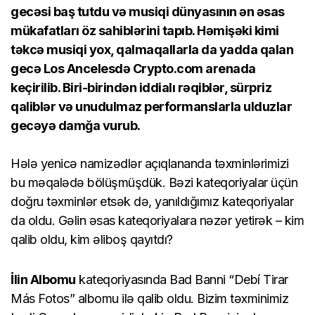
gecəsi baş tutdu və musiqi dünyasının ən əsas
mükafatları öz sahiblərini tapıb. Həmişəki kimi
təkcə musiqi yox, qalmaqallarla da yadda qalan
gecə Los Ancelesdə Crypto.com arenada
keçirilib. Biri-birindən iddialı rəqiblər, sürpriz
qaliblər və unudulmaz performanslarla ulduzlar
gecəyə damğa vurub.
Hələ yenicə namizədlər açıqlananda təxminlərimizi
bu məqalədə bölüşmüşdük. Bəzi kateqoriyalar üçün
doğru təxminlər etsək də, yanıldığımız kateqoriyalar
da oldu. Gəlin əsas kateqoriyalara nəzər yetirək – kim
qalib oldu, kim əliboş qayıtdı?
İlin Albomu
kateqoriyasında Bad Banni “Debí Tirar
Más Fotos” albomu ilə qalib oldu. Bizim təxminimiz