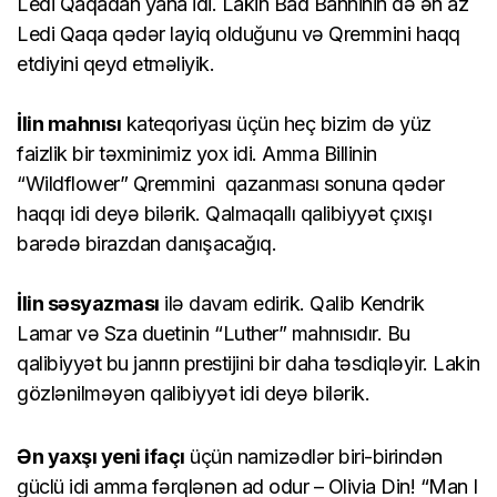
Ledi Qaqadan yana idi. Lakin Bad Banninin də ən az
Ledi Qaqa qədər layiq olduğunu və Qremmini haqq
etdiyini qeyd etməliyik.
İlin mahnısı
kateqoriyası üçün heç bizim də yüz
faizlik bir təxminimiz yox idi. Amma Billinin
“Wildflower” Qremmini qazanması sonuna qədər
haqqı idi deyə bilərik. Qalmaqallı qalibiyyət çıxışı
barədə birazdan danışacağıq.
İlin səsyazması
ilə davam edirik. Qalib Kendrik
Lamar və Sza duetinin “Luther” mahnısıdır. Bu
qalibiyyət bu janrın prestijini bir daha təsdiqləyir. Lakin
gözlənilməyən qalibiyyət idi deyə bilərik.
Ən yaxşı yeni ifaçı
üçün namizədlər biri-birindən
güclü idi amma fərqlənən ad odur – Olivia Din! “Man I