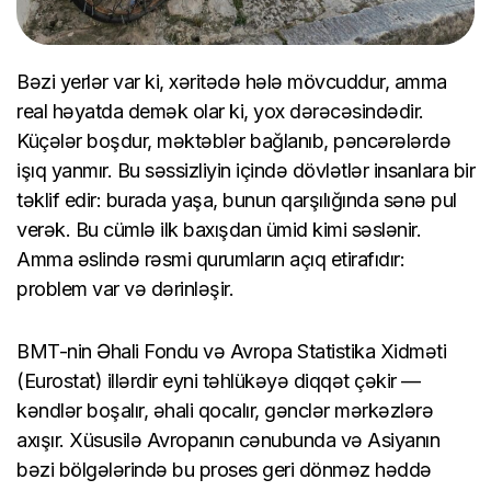
Bəzi yerlər var ki, xəritədə hələ mövcuddur, amma
real həyatda demək olar ki, yox dərəcəsindədir.
Küçələr boşdur, məktəblər bağlanıb, pəncərələrdə
işıq yanmır. Bu səssizliyin içində dövlətlər insanlara bir
təklif edir: burada yaşa, bunun qarşılığında sənə pul
verək. Bu cümlə ilk baxışdan ümid kimi səslənir.
Amma əslində rəsmi qurumların açıq etirafıdır:
problem var və dərinləşir.
BMT-nin Əhali Fondu və Avropa Statistika Xidməti
(Eurostat) illərdir eyni təhlükəyə diqqət çəkir —
kəndlər boşalır, əhali qocalır, gənclər mərkəzlərə
axışır. Xüsusilə Avropanın cənubunda və Asiyanın
bəzi bölgələrində bu proses geri dönməz həddə