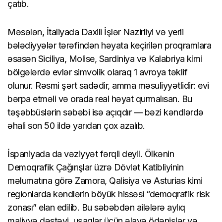
çatıb.
Məsələn, İtaliyada Daxili İşlər Nazirliyi və yerli
bələdiyyələr tərəfindən həyata keçirilən proqramlara
əsasən Siciliya, Molise, Sardiniya və Kalabriya kimi
bölgələrdə evlər simvolik olaraq 1 avroya təklif
olunur. Rəsmi şərt sadədir, amma məsuliyyətlidir: evi
bərpa etməli və orada real həyat qurmalısan. Bu
təşəbbüslərin səbəbi isə açıqdır — bəzi kəndlərdə
əhali son 50 ildə yarıdan çox azalıb.
İspaniyada da vəziyyət fərqli deyil. Ölkənin
Demoqrafik Çağırışlar üzrə Dövlət Katibliyinin
məlumatına görə Zamora, Qalisiya və Asturias kimi
regionlarda kəndlərin böyük hissəsi “demoqrafik risk
zonası” elan edilib. Bu səbəbdən ailələrə aylıq
maliyyə dəstəyi, uşaqlar üçün əlavə ödənişlər və