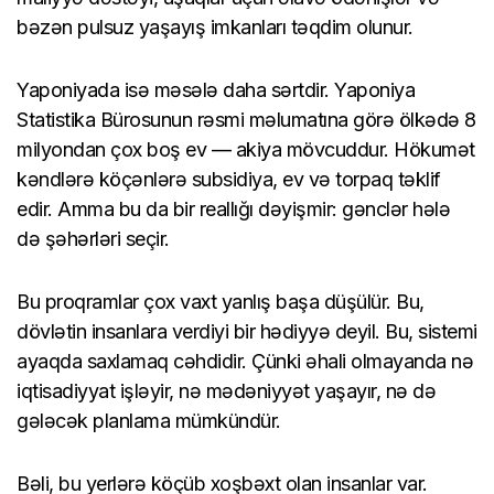
bəzən pulsuz yaşayış imkanları təqdim olunur.
Yaponiyada isə məsələ daha sərtdir. Yaponiya
Statistika Bürosunun rəsmi məlumatına görə ölkədə 8
milyondan çox boş ev — akiya mövcuddur. Hökumət
kəndlərə köçənlərə subsidiya, ev və torpaq təklif
edir. Amma bu da bir reallığı dəyişmir: gənclər hələ
də şəhərləri seçir.
Bu proqramlar çox vaxt yanlış başa düşülür. Bu,
dövlətin insanlara verdiyi bir hədiyyə deyil. Bu, sistemi
ayaqda saxlamaq cəhdidir. Çünki əhali olmayanda nə
iqtisadiyyat işləyir, nə mədəniyyət yaşayır, nə də
gələcək planlama mümkündür.
Bəli, bu yerlərə köçüb xoşbəxt olan insanlar var.