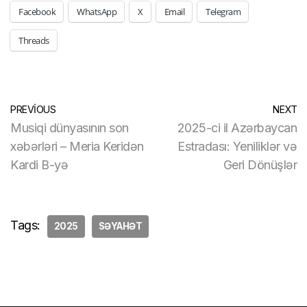
Facebook
WhatsApp
X
Email
Telegram
Threads
PREVIOUS
NEXT
Musiqi dünyasının son
2025-ci il Azərbaycan
xəbərləri – Meria Keridən
Estradası: Yeniliklər və
Kardi B-yə
Geri Dönüşlər
Tags:
2025
SƏYAHƏT