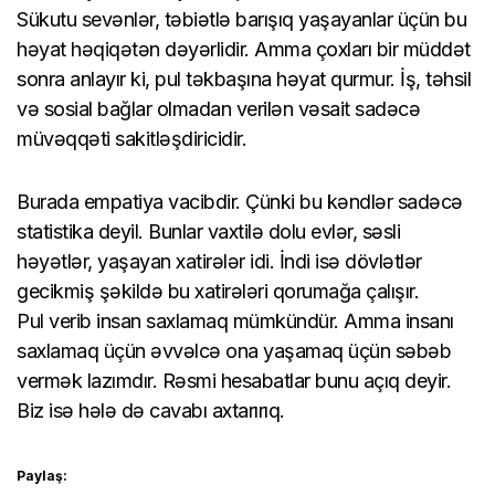
Sükutu sevənlər, təbiətlə barışıq yaşayanlar üçün bu
həyat həqiqətən dəyərlidir. Amma çoxları bir müddət
sonra anlayır ki, pul təkbaşına həyat qurmur. İş, təhsil
və sosial bağlar olmadan verilən vəsait sadəcə
müvəqqəti sakitləşdiricidir.
Burada empatiya vacibdir. Çünki bu kəndlər sadəcə
statistika deyil. Bunlar vaxtilə dolu evlər, səsli
həyətlər, yaşayan xatirələr idi. İndi isə dövlətlər
gecikmiş şəkildə bu xatirələri qorumağa çalışır.
Pul verib insan saxlamaq mümkündür. Amma insanı
saxlamaq üçün əvvəlcə ona yaşamaq üçün səbəb
vermək lazımdır. Rəsmi hesabatlar bunu açıq deyir.
Biz isə hələ də cavabı axtarırıq.
Paylaş: