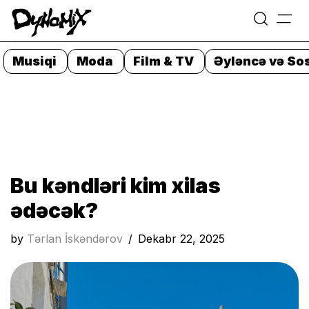
=
Skip
to
Musiqi
Moda
Film & TV
Əyləncə və Sos
content
Bu kəndləri kim xilas
ədəcək?
by
Tərlan İskəndərov
Dekabr 22, 2025