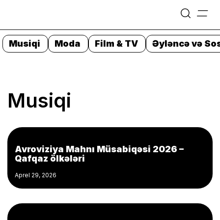
=
Skip
to
Musiqi
Moda
Film & TV
Əyləncə və Sos
content
Musiqi
Avroviziya Mahnı Müsabiqəsi 2026 –
Qafqaz ölkələri
Aprel 29, 2026