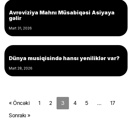
Avroviziya Mahnı Müsabiqəsi Asiyaya
gəlir
Mart 31, 2026
Dünya musiqisində hansı yeniliklər var?
Mart 28, 2026
« Öncəki
1
2
3
4
5
…
17
Sonrakı »