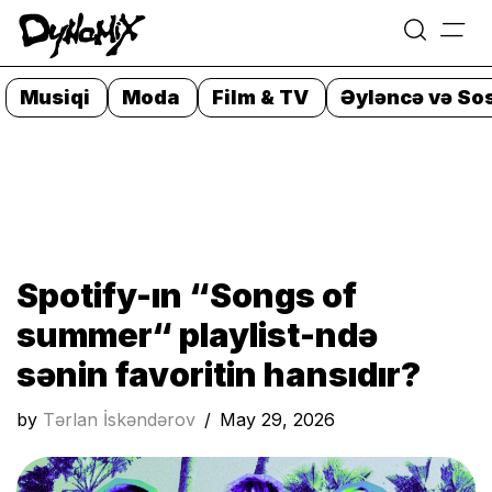
=
Skip
to
Musiqi
Moda
Film & TV
Əyləncə və Sos
content
Spotify-ın “Songs of
summer“ playlist-ndə
sənin favoritin hansıdır?
by
Tərlan İskəndərov
May 29, 2026