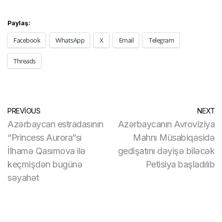
Paylaş:
Facebook
WhatsApp
X
Email
Telegram
Threads
PREVIOUS
NEXT
Azərbaycan estradasının
Azərbaycanın Avroviziya
“Princess Aurora”sı
Mahnı Müsabiqəsidə
İlhamə Qasımova ilə
gedişatını dəyişə biləcək
keçmişdən bugünə
Petisiya başladılıb
səyahət