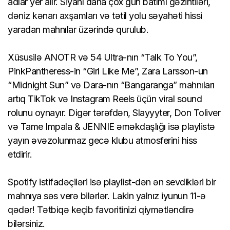
adlar yer alır. Siyahı daha çox gün batımı gəzintiləri,
dəniz kənarı axşamları və tətil yolu səyahəti hissi
yaradan mahnılar üzərində qurulub.
Xüsusilə ANOTR və 54 Ultra-nın “Talk To You”,
PinkPantheress-in “Girl Like Me”, Zara Larsson-un
“Midnight Sun” və Dara-nın “Bangaranga” mahnıları
artıq TikTok və Instagram Reels üçün viral sound
rolunu oynayır. Digər tərəfdən, Slayyyter, Don Toliver
və Tame Impala & JENNIE əməkdaşlığı isə playlistə
yayın əvəzolunmaz gecə klubu atmosferini hiss
etdirir.
Spotify istifadəçiləri isə playlist-dən ən sevdikləri bir
mahnıya səs verə bilərlər. Lakin yalnız iyunun 11-ə
qədər! Tətbiqə keçib favoritinizi qiymətləndirə
bilərsiniz.