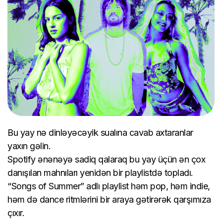
Bu yay nə dinləyəcəyik sualına cavab axtaranlar
yaxın gəlin.
Spotify ənənəyə sadiq qalaraq bu yay üçün ən çox
danışılan mahnıları yenidən bir playlistdə topladı.
“Songs of Summer” adlı playlist həm pop, həm indie,
həm də dance ritmlərini bir araya gətirərək qarşımıza
çıxır.