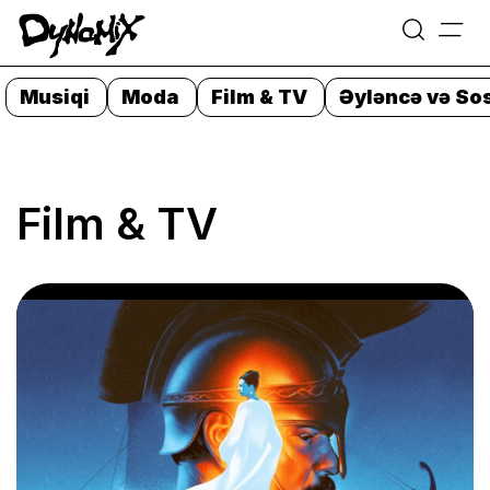
=
Skip
to
Musiqi
Moda
Film & TV
Əyləncə və Sos
content
Film & TV