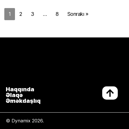
1
2
3
…
8
Sonrakı »
Haqqında
Əlaqə
Əməkdaşlıq
© Dynamix 2026.