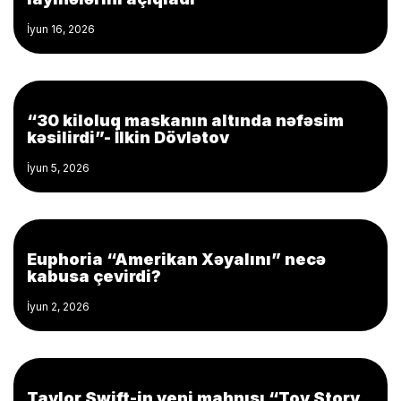
İyun 16, 2026
“30 kiloluq maskanın altında nəfəsim
kəsilirdi”- İlkin Dövlətov
İyun 5, 2026
Euphoria “Amerikan Xəyalını” necə
kabusa çevirdi?
İyun 2, 2026
Taylor Swift-in yeni mahnısı “Toy Story