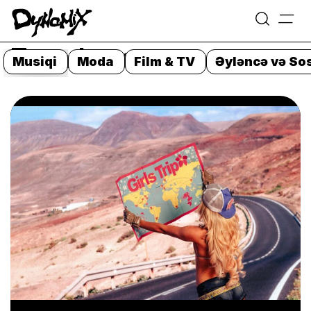
=
Skip
Zara Larsson
to
Musiqi
Moda
Film & TV
Əyləncə və Sos
content