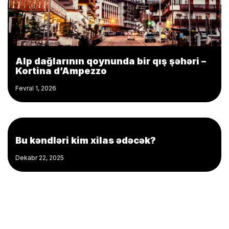
Alp dağlarının qoynunda bir qış şəhəri –
Kortina d’Ampezzo
Fevral 1, 2026
Bu kəndləri kim xilas ədəcək?
Dekabr 22, 2025