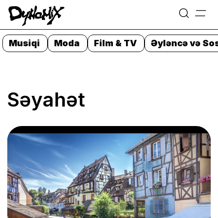
=
Skip
to
Musiqi
Moda
Film & TV
Əyləncə və Sos
content
Səyahət