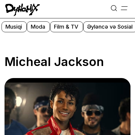
=
Skip
to
Musiqi
Moda
Film & TV
Əyləncə və Sosial
content
Micheal Jackson