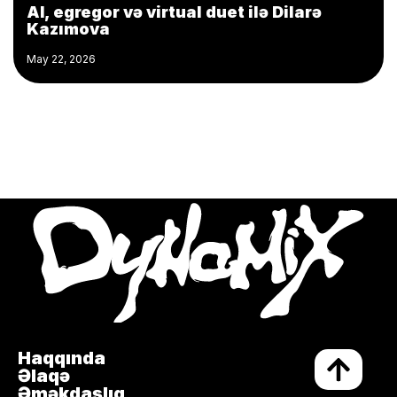
AI, egregor və virtual duet ilə Dilarə
Kazımova
May 22, 2026
Haqqında
Əlaqə
Əməkdaşlıq