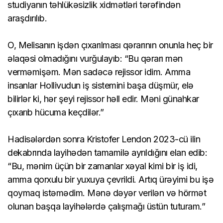
studiyanın təhlükəsizlik xidmətləri tərəfindən
araşdırılıb.
O, Melisanın işdən çıxarılması qərarının onunla heç bir
əlaqəsi olmadığını vurğulayıb: “Bu qərarı mən
verməmişəm. Mən sadəcə rejissor idim. Amma
insanlar Hollivudun iş sistemini başa düşmür, elə
bilirlər ki, hər şeyi rejissor həll edir. Məni günahkar
çıxarıb hücuma keçdilər.”
Hadisələrdən sonra Kristofer Lendon 2023-cü ilin
dekabrında layihədən tamamilə ayrıldığını elan edib:
“Bu, mənim üçün bir zamanlar xəyal kimi bir iş idi,
amma qorxulu bir yuxuya çevrildi. Artıq ürəyimi bu işə
qoymaq istəmədim. Mənə dəyər verilən və hörmət
olunan başqa layihələrdə çalışmağı üstün tuturam.”