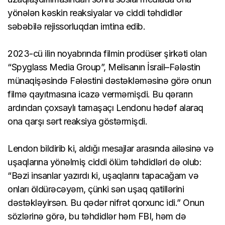
yönələn kəskin reaksiyalar və ciddi təhdidlər
səbəbilə rejissorluqdan imtina edib.
2023-cü ilin noyabrında filmin prodüser şirkəti olan
“Spyglass Media Group”, Melisanın İsrail–Fələstin
münaqişəsində Fələstini dəstəkləməsinə görə onun
filmə qayıtmasına icazə verməmişdi. Bu qərarın
ardından çoxsaylı tamaşaçı Lendonu hədəf alaraq
ona qarşı sərt reaksiya göstərmişdi.
Lendon bildirib ki, aldığı mesajlar arasında ailəsinə və
uşaqlarına yönəlmiş ciddi ölüm təhdidləri də olub:
“Bəzi insanlar yazırdı ki, uşaqlarını tapacağam və
onları öldürəcəyəm, çünki sən uşaq qatillərini
dəstəkləyirsən. Bu qədər nifrət qorxunc idi.” Onun
sözlərinə görə, bu təhdidlər həm FBI, həm də