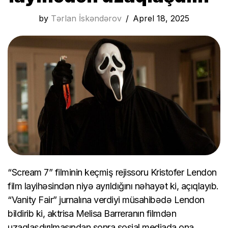
by
Tərlan İskəndərov
Aprel 18, 2025
“Scream 7” filminin keçmiş rejissoru Kristofer Lendon
film layihəsindən niyə ayrıldığını nəhayət ki, açıqlayıb.
“Vanity Fair” jurnalına verdiyi müsahibədə Lendon
bildirib ki, aktrisa Melisa Barreranın filmdən
uzaqlaşdırılmasından sonra sosial mediada ona