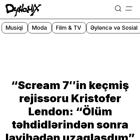
=
Skip
to
Musiqi
Moda
Film & TV
Əyləncə və Sosial
content
“Scream 7″in keçmiş
rejissoru Kristofer
Lendon: “Ölüm
təhdidlərindən sonra
layihədən uzaqlaşdım”