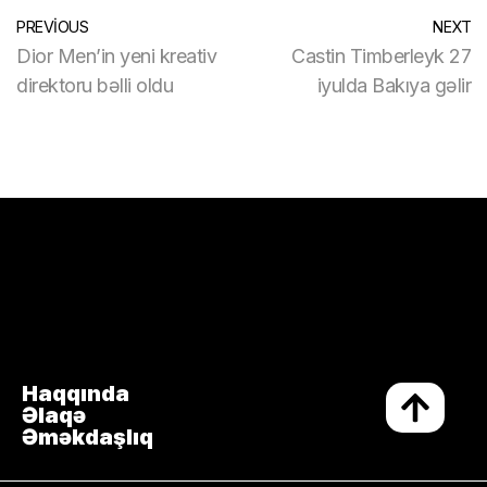
PREVIOUS
NEXT
Dior Men’in yeni kreativ
Castin Timberleyk 27
direktoru bəlli oldu
iyulda Bakıya gəlir
Haqqında
Əlaqə
Əməkdaşlıq