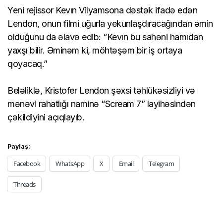
Yeni rejissor Kevın Vilyamsona dəstək ifadə edən
Lendon, onun filmi uğurla yekunlaşdıracağından əmin
olduğunu da əlavə edib: “Kevın bu sahəni hamıdan
yaxşı bilir. Əminəm ki, möhtəşəm bir iş ortaya
qoyacaq.”
Beləliklə, Kristofer Lendon şəxsi təhlükəsizliyi və
mənəvi rahatlığı naminə “Scream 7” layihəsindən
çəkildiyini açıqlayıb.
Paylaş:
Facebook
WhatsApp
X
Email
Telegram
Threads