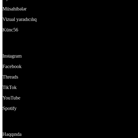
Müsahibələr
Vizual yaradıcılıq
Künc56
Bizi izlə:
Instagram
Facebook
Threads
TikTok
YouTube
Spotify
DynamixTeam
Haqqında