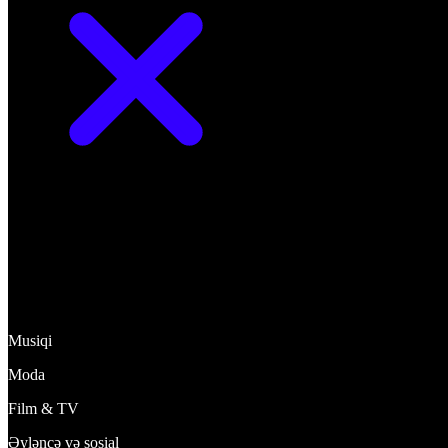
Kəşf et
Musiqi
Moda
Film & TV
Əyləncə və sosial