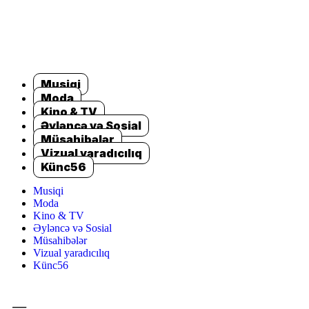
Musiqi
Moda
Kino & TV
Əyləncə və Sosial
Müsahibələr
Vizual yaradıcılıq
Künc56
Musiqi
Moda
Kino & TV
Əyləncə və Sosial
Müsahibələr
Vizual yaradıcılıq
Künc56
=