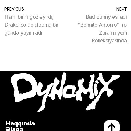
PREVIOUS
NEXT
Hamı birini gözləyirdi,
Bad Bunny əsl adı
Drake isə üç albomu bir
“Bennito Antonio” ilə
gündə yayımladı
Zaranın yeni
kolleksiyasında
Haqqında
Əlaqə