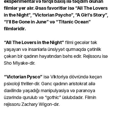
eksperimental və fərqli baxış ilə təqdim olunan
filmlər yer alır. Əsas favoritlər isə “All The Lovers
in the Night”, “Victorian Psycho”, “A Girl’s Story”,
“I’ll Be Gone in June” və “Titanic Ocean”
filmləridir.
“All The Lovers in the Night”
filmi gecələr tək
yaşayan və insanlarla ünsiyyət qurmaqda çətinlik
çəkən bir qadının həyatından bəhs edir. Rejissoru isə
Sho Miyake-dir.
“Victorian Pysco”
isə Viktoriya dövründə keçən
psixoloji thriller-dir. Gənc qadının aristokrat ailə
daxilində yaşadığı manipulyasiya və paranoya
üzərində qurulub və “gothic” üslubdadır. Filmin
rejissoru Zachary Wigon-dır.