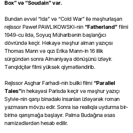
Box” və “Soudain” var.
Bundan əvvəl “Ida” və “Cold War” ilə məşhurlaşan
rejissor Paweł PAWLIKOWSKI-nin
“Fatherland”
filmi
1949-cu ildə, Soyuq Müharibənin başlanğıcı
dövründə keçir. Hekayə məşhur alman yazıçısı
Thomas Mann və qızı Erika Mann-in 16 illik
sürgündən sonra Almaniyaya dönüşünü izləyir.
Tənqidçilər filmi yüksək qiymətləndirib.
Rejissor Asghar Farhadi-nin builki filmi
“Parallel
Tales”
in hekayəsi Parisdə keçir və məşhur yazıçı
Sylvie-nin qarşı binadakı insanları izləyərək roman
yazmasını mövzu edir. Sonra isə reallıqla uydurma bir-
birinə qarışmağa başlayır. Palma Budağına əsas
namizədlərdən hesab edilir.