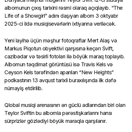
albomunun çıxış tarixini rəsmi olaraq açıqlayıb. “The
Life of a Showgirl” adını daşıyan albom 3 oktyabr
2025-ci ildə musiqisevərlərin ixtiyarına veriləcək.
Yeni layihə üçün məşhur fotoqraflar Mert Alaş və
Markus Piqotun obyektivi qarşısına keçən Svift,
cazibədar və təsirli fotoları ilə böyük maraq toplayıb.
Albomun təqdimat görüntüsü isə Travis Kels və
Ceyson Kels tərəfindən aparılan “New Heights”
podkastının 13 avqust tarixli buraxılışında ilk dəfə
nümayiş etdirilib.
Qlobal musiqi arenasının ən güclü adlarından biri olan
Teylor Sviftin bu albomla pərəstişkarlarını hansı
sürprizlər gözlədiyi böyük maraqla qarşılanır.