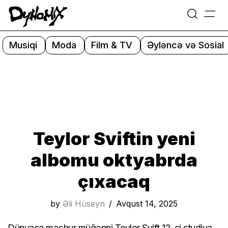
=
Skip
to
Musiqi
Moda
Film & TV
Əyləncə və Sosial
content
Teylor Sviftin yeni
albomu oktyabrda
çıxacaq
by
Əli Hüseyn
Avqust 14, 2025
Dünyaca məşhur müğənni Teylor Svift 12-ci studiya