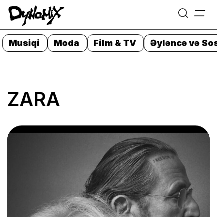
=
Skip
to
Musiqi
Moda
Film & TV
Əyləncə və Sos
content
ZARA