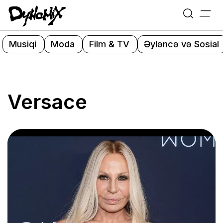
=
Skip
to
Musiqi
Moda
Film & TV
Əyləncə və Sosial
content
Versace