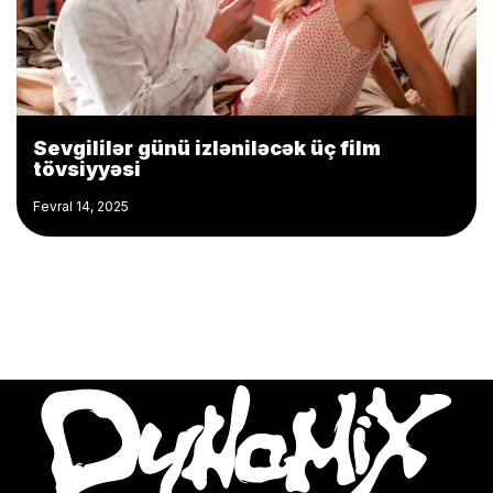
Sevgililər günü izləniləcək üç film
tövsiyyəsi
Fevral 14, 2025