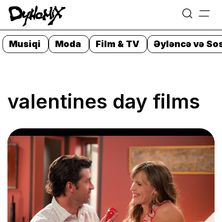
=
Skip
to
Musiqi
Moda
Film & TV
Əyləncə və Sos
content
valentines day films