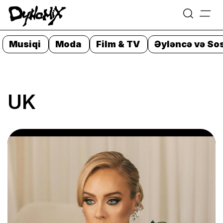
=
Skip
to
Musiqi
Moda
Film & TV
Əyləncə və Sos
content
UK