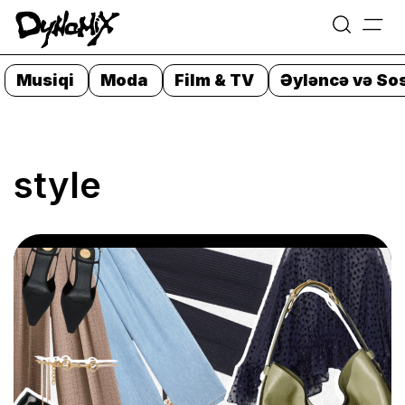
=
Skip
to
Musiqi
Moda
Film & TV
Əyləncə və Sos
content
style