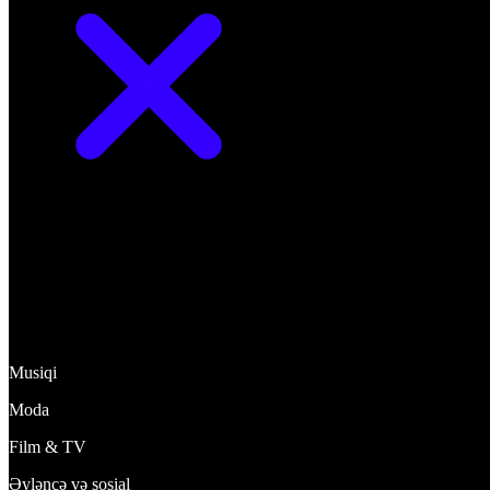
Kəşf et
Musiqi
Moda
Film & TV
Əyləncə və sosial