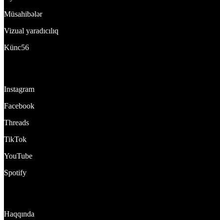
Müsahibələr
Vizual yaradıcılıq
Künc56
Bizi izlə:
Instagram
Facebook
Threads
TikTok
YouTube
Spotify
DynamixTeam
Haqqında