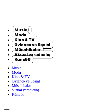
Musiqi
Moda
Kino & TV
Əyləncə və Sosial
Müsahibələr
Vizual yaradıcılıq
Künc56
Musiqi
Moda
Kino & TV
Əyləncə və Sosial
Müsahibələr
Vizual yaradıcılıq
Künc56
=