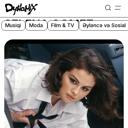
=
Skip
SELENA GOMEZ
to
Musiqi
Moda
Film & TV
Əyləncə və Sosial
content