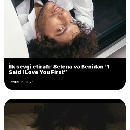
İlk sevgi etirafı: Selena və Benidən “I
Said I Love You First”
Fevral 15, 2025