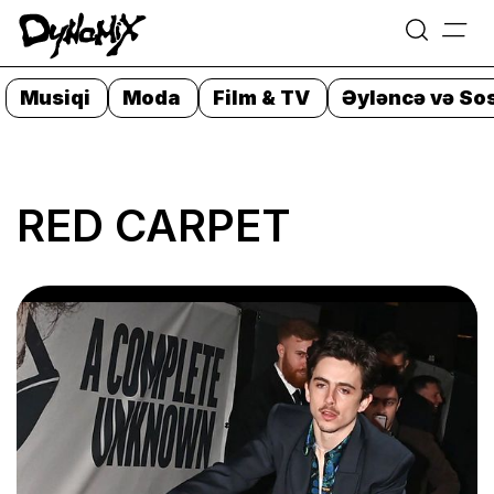
=
Skip
to
Musiqi
Moda
Film & TV
Əyləncə və Sos
content
RED CARPET