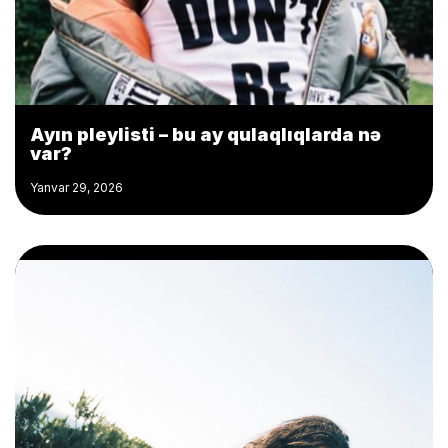
Ayın pleylisti – bu ay qulaqlıqlarda nə
var?
Yanvar 29, 2026