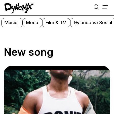
=
Skip
to
Musiqi
Moda
Film & TV
Əyləncə və Sosial
content
New song