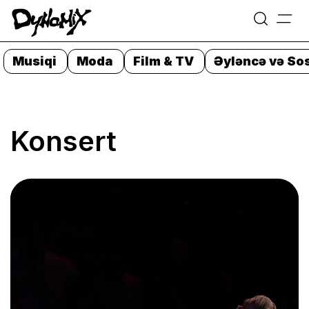
=
Skip
to
Musiqi
Moda
Film & TV
Əyləncə və Sos
content
Konsert