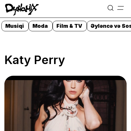
=
Skip
to
Musiqi
Moda
Film & TV
Əyləncə və Sos
content
Katy Perry