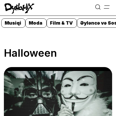
=
Skip
to
Musiqi
Moda
Film & TV
Əyləncə və Sos
content
Halloween