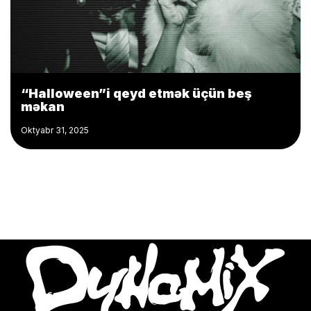
“Halloween”i qeyd etmək üçün beş
məkan
Oktyabr 31, 2025