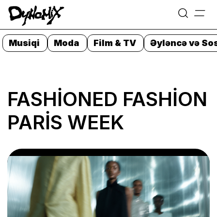
=
Skip
to
Musiqi
Moda
Film & TV
Əyləncə və Sos
content
FASHİONED FASHİON
PARİS WEEK