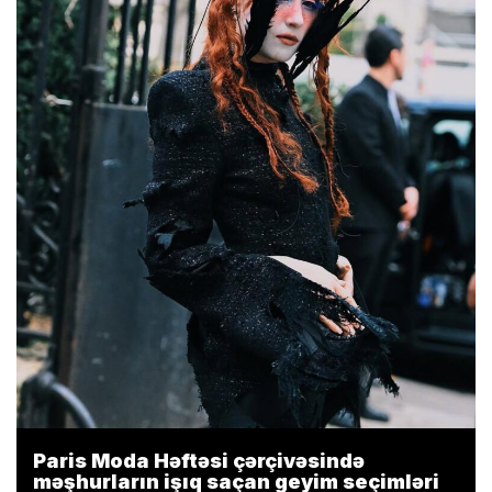
Paris Moda Həftəsi çərçivəsində
məşhurların işıq saçan geyim seçimləri