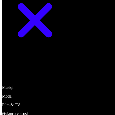
Kəşf et
Musiqi
Moda
Film & TV
Əyləncə və sosial