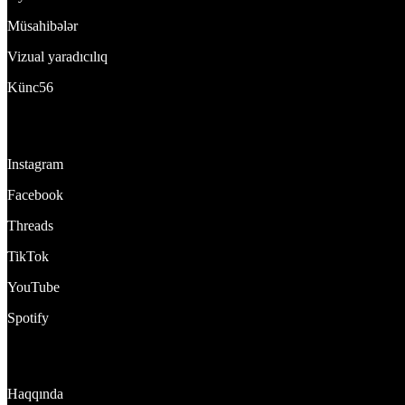
Müsahibələr
Vizual yaradıcılıq
Künc56
Bizi izlə:
Instagram
Facebook
Threads
TikTok
YouTube
Spotify
DynamixTeam
Haqqında