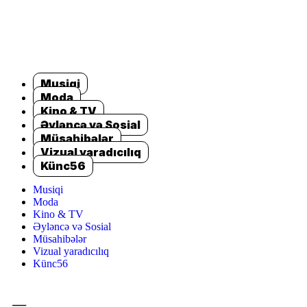
Musiqi
Moda
Kino & TV
Əyləncə və Sosial
Müsahibələr
Vizual yaradıcılıq
Künc56
Musiqi
Moda
Kino & TV
Əyləncə və Sosial
Müsahibələr
Vizual yaradıcılıq
Künc56
=