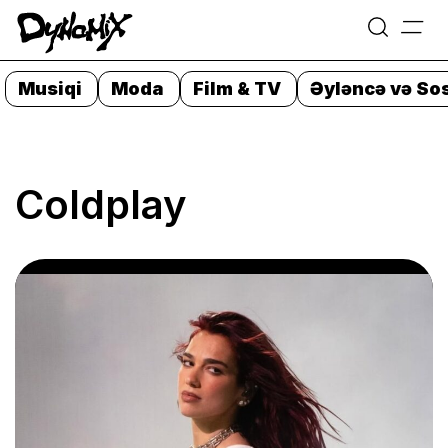
=
Skip
to
Musiqi
Moda
Film & TV
Əyləncə və Sos
content
Coldplay