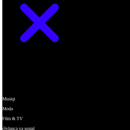
Kəşf et
Musiqi
Moda
Film & TV
Əyləncə və sosial