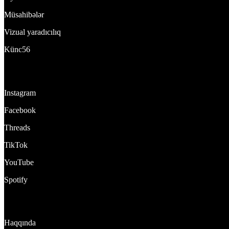
Müsahibələr
Vizual yaradıcılıq
Künc56
Bizi izlə:
Instagram
Facebook
Threads
TikTok
YouTube
Spotify
DynamixTeam
Haqqında