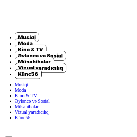
Musiqi
Moda
Kino & TV
Əyləncə və Sosial
Müsahibələr
Vizual yaradıcılıq
Künc56
Musiqi
Moda
Kino & TV
Əyləncə və Sosial
Müsahibələr
Vizual yaradıcılıq
Künc56
=