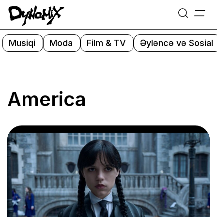
=
Skip
to
Musiqi
Moda
Film & TV
Əyləncə və Sosial
content
America