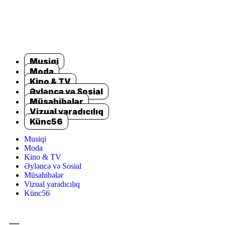
Musiqi
Moda
Kino & TV
Əyləncə və Sosial
Müsahibələr
Vizual yaradıcılıq
Künc56
Musiqi
Moda
Kino & TV
Əyləncə və Sosial
Müsahibələr
Vizual yaradıcılıq
Künc56
=