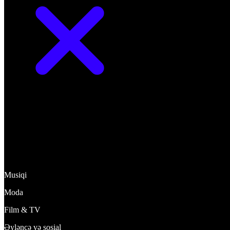
Kəşf et
Musiqi
Moda
Film & TV
Əyləncə və sosial