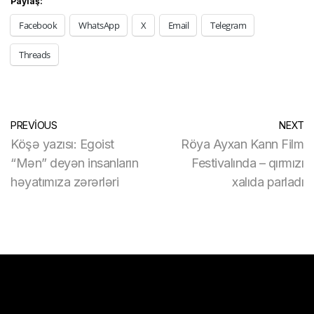
Paylaş:
Facebook
WhatsApp
X
Email
Telegram
Threads
PREVIOUS
NEXT
Köşə yazısı: Egoist
Röya Ayxan Kann Film
“Mən” deyən insanların
Festivalında – qırmızı
həyatımıza zərərləri
xalıda parladı