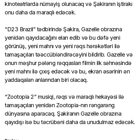
kinoteatrlarda nümayiş olunacaq və Şakiranın iştirakı
onu daha da maraqlı edəcək.
“D23 Brazil” tədbirində Şakira, Gazelle obrazına
yenidən qayıdacağını elan edib və bu dəfə yeni
görünüş, yeni mahnı və yeni rəqs hərəkətləri ilə
tamaşaçıları təəccübləndirəcəyini bildirib. Gazelle və
onun məşhur pələng rəqqasları filmin ilk səhnəsində
yeni mahnı ilə çıxış edəcək və bu, ekran əsərinin ən
yaddaqalan anlarından biri olacaq.
“Zootopia 2” musiqi, rəqs və maraqlı hekayəsi ilə
tamaşaçıları yenidən Zootopia-nın rəngarəng
dünyasına aparacaq. Şakiranın Gazelle obrazına
qayıdışı isə bu təcrübəni daha da unudulmaz edəcək.