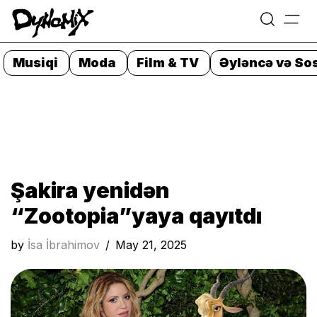
=
Skip
to
Musiqi
Moda
Film & TV
Əyləncə və Sos
content
Şakira yenidən
“Zootopia”yaya qayıtdı
by
İsa İbrahimov
May 21, 2025