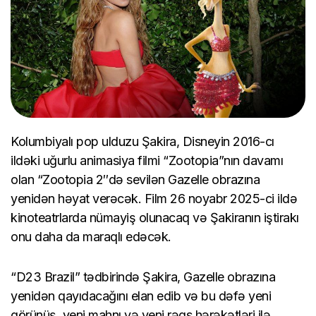
Kolumbiyalı pop ulduzu Şakira, Disneyin 2016-cı
ildəki uğurlu animasiya filmi “Zootopia”nın davamı
olan “Zootopia 2″də sevilən Gazelle obrazına
yenidən həyat verəcək. Film 26 noyabr 2025-ci ildə
kinoteatrlarda nümayiş olunacaq və Şakiranın iştirakı
onu daha da maraqlı edəcək.
“D23 Brazil” tədbirində Şakira, Gazelle obrazına
yenidən qayıdacağını elan edib və bu dəfə yeni
görünüş, yeni mahnı və yeni rəqs hərəkətləri ilə