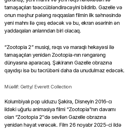
tamaşaçıları təəccübləndirəcəyini bildirib. Gazelle və
onun məşhur pələng rəqqasları filmin ilk səhnəsində
yeni mahnı ilə çıxış edəcək və bu, ekran əsərinin ən
yaddaqalan anlarından biri olacaq.
“Zootopia 2” musiqi, rəqs və maraqlı hekayəsi ilə
tamaşaçıları yenidən Zootopia-nın rəngarəng
dünyasına aparacaq. Şakiranın Gazelle obrazına
qayıdışı isə bu təcrübəni daha da unudulmaz edəcək.
Müəllif: Getty/ Everett Collection
Kolumbiyalı pop ulduzu Şakira, Disneyin 2016-cı
ildəki uğurlu animasiya filmi “Zootopia”nın davamı
olan “Zootopia 2″də sevilən Gazelle obrazına
yenidən həyat verəcək. Film 26 noyabr 2025-ci ildə