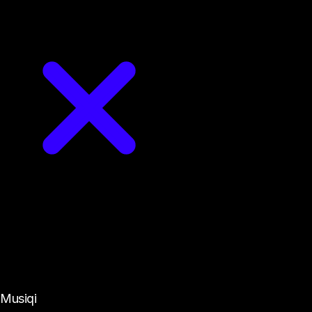
Kəşf et
Musiqi