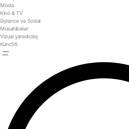
Moda
Kino & TV
Əyləncə və Sosial
Müsahibələr
Vizual yaradıcılıq
Künc56
=