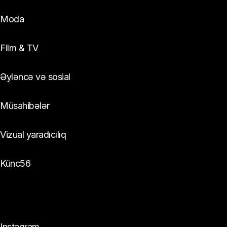
Moda
Film & TV
Əyləncə və sosial
Müsahibələr
Vizual yaradıcılıq
Künc56
Bizi izlə:
Instagram