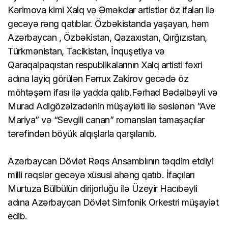
Kərimova kimi Xalq və Əməkdar artistlər öz ifaları ilə
gecəyə rəng qatıblar. Özbəkistanda yaşayan, həm
Azərbaycan , Özbəkistan, Qazaxıstan, Qırğızıstan,
Türkmənistan, Tacikistan, İnquşetiya və
Qaraqalpaqıstan respublikalarının Xalq artisti fəxri
adına layiq görülən Fərrux Zakirov gecədə öz
möhtəşəm ifası ilə yadda qalıb.Fərhad Bədəlbəyli və
Murad Adigözəlzadənin müşayiəti ilə səslənən “Ave
Mariya” və “Sevgili canan” romansları tamaşaçılar
tərəfindən böyük alqışlarla qarşılanıb.
Azərbaycan Dövlət Rəqs Ansamblının təqdim etdiyi
milli rəqslər gecəyə xüsusi ahəng qatıb. İfaçıları
Murtuza Bülbülün dirijorluğu ilə Üzeyir Hacıbəyli
adına Azərbaycan Dövlət Simfonik Orkestri müşayiət
edib.