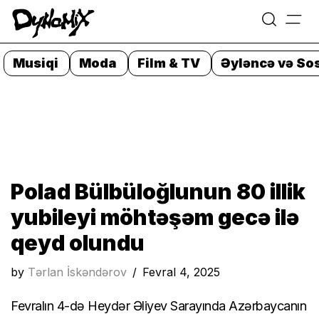
=
Skip
to
Musiqi
Moda
Film & TV
Əyləncə və Sos
content
Polad Bülbüloğlunun 80 illik
yubileyi möhtəşəm gecə ilə
qeyd olundu
by
Tərlan İskəndərov
Fevral 4, 2025
Fevralın 4-də Heydər Əliyev Sarayında Azərbaycanın