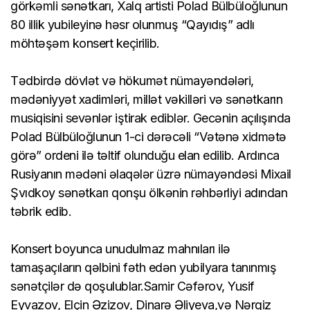
görkəmli sənətkarı, Xalq artisti Polad Bülbüloğlunun
80 illik yubileyinə həsr olunmuş “Qayıdış” adlı
möhtəşəm konsert keçirilib.
Tədbirdə dövlət və hökumət nümayəndələri,
mədəniyyət xadimləri, millət vəkilləri və sənətkarın
musiqisini sevənlər iştirak ediblər. Gecənin açılışında
Polad Bülbüloğlunun 1-ci dərəcəli “Vətənə xidmətə
görə” ordeni ilə təltif olunduğu elan edilib. Ardınca
Rusiyanın mədəni əlaqələr üzrə nümayəndəsi Mixail
Şvıdkoy sənətkarı qonşu ölkənin rəhbərliyi adından
təbrik edib.
Konsert boyunca unudulmaz mahnıları ilə
tamaşaçıların qəlbini fəth edən yubilyara tanınmış
sənətçilər də qoşulublar.Samir Cəfərov, Yusif
Eyvazov, Elçin Əzizov, Dinarə Əliyeva,və Nərgiz