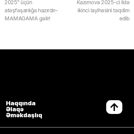
2025” üçün
Kazımova 2025-ci ildə
atəşfəşanlığa hazırdır–
ikinci layihəsini təqdim
MAMAGAMA gəlir!
edib
Haqqında
Əlaqə
Əməkdaşlıq