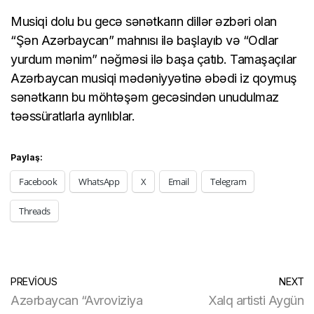
Musiqi dolu bu gecə sənətkarın dillər əzbəri olan
“Şən Azərbaycan” mahnısı ilə başlayıb və “Odlar
yurdum mənim” nəğməsi ilə başa çatıb. Tamaşaçılar
Azərbaycan musiqi mədəniyyətinə əbədi iz qoymuş
sənətkarın bu möhtəşəm gecəsindən unudulmaz
təəssüratlarla ayrılıblar.
Paylaş:
Facebook
WhatsApp
X
Email
Telegram
Threads
PREVIOUS
NEXT
Azərbaycan “Avroviziya
Xalq artisti Aygün