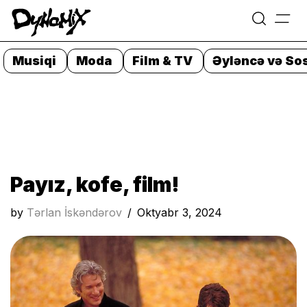
=
Skip
to
Musiqi
Moda
Film & TV
Əyləncə və Sos
content
Payız, kofe, film!
by
Tərlan İskəndərov
Oktyabr 3, 2024