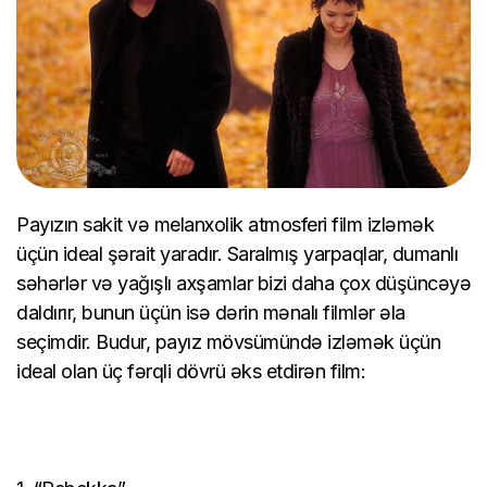
Payızın sakit və melanxolik atmosferi film izləmək
üçün ideal şərait yaradır. Saralmış yarpaqlar, dumanlı
səhərlər və yağışlı axşamlar bizi daha çox düşüncəyə
daldırır, bunun üçün isə dərin mənalı filmlər əla
seçimdir. Budur, payız mövsümündə izləmək üçün
ideal olan üç fərqli dövrü əks etdirən film: