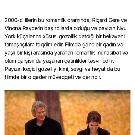
2000-ci illərin bu romantik dramında, Riçard Gere və
Vinona Rayderin baş rollarda olduğu və payızın Nyu
York küçələrinə xüsusi gözəllik qatdığı bir hekayəni
tamaşaçılara təqdim edir. Filmdə gənc bir qadın və
yaşlı bir kişi arasında yaranan romantik münasibət və
ölüm qarşısında yaşanan çətinliklər təsvir edilir.
Payızın keçici gözəlliyi kimi, sevgi və həyat da bu
filmdə bir o qədər müvəqqəti və dərindir.