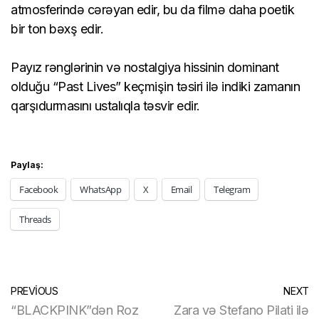
atmosferində cərəyan edir, bu da filmə daha poetik
bir ton bəxş edir.
Payız rənglərinin və nostalgiya hissinin dominant
olduğu “Past Lives” keçmişin təsiri ilə indiki zamanın
qarşıdurmasını ustalıqla təsvir edir.
Paylaş:
Facebook
WhatsApp
X
Email
Telegram
Threads
PREVIOUS
NEXT
“BLACKPINK”dən Roz
Zara və Stefano Pilati ilə