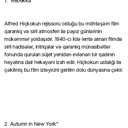
1. “Rebekka”
Alfred Hiçkokun rejissoru olduğu bu möhtəşəm film
qaranlıq və sirli atmosferi ilə payız günlərinin
mükəmməl yoldaşıdır. 1940-cı ildə lentə alınan filmdə
sirli hadisələr, intriqalar və qaranlıq münasibətlər
fonunda qurulan süjet yenidən evlənən bir qadının
həyatına dair hekayəni izah edir. Hiçkokun ustalığı ilə
çəkilmiş bu film izləyicini gerilim dolu dünyasına çəkir.
2. Autumn in New York”