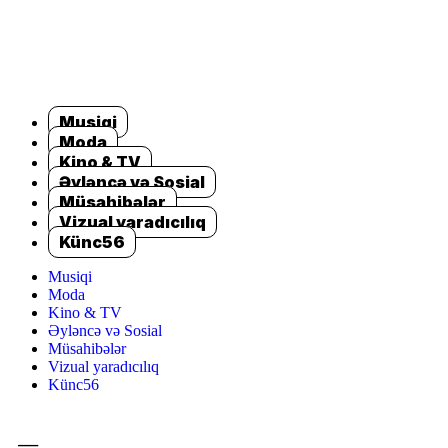
Musiqi
Moda
Kino & TV
Əyləncə və Sosial
Müsahibələr
Vizual yaradıcılıq
Künc56
Musiqi
Moda
Kino & TV
Əyləncə və Sosial
Müsahibələr
Vizual yaradıcılıq
Künc56
=