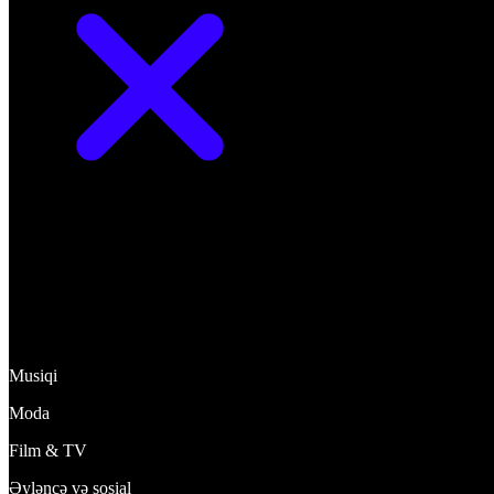
Kəşf et
Musiqi
Moda
Film & TV
Əyləncə və sosial