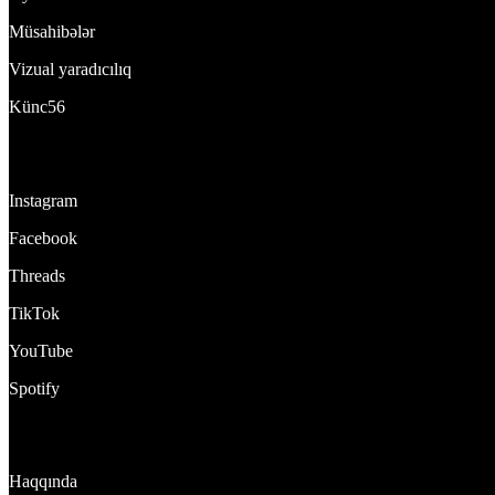
Müsahibələr
Vizual yaradıcılıq
Künc56
Bizi izlə:
Instagram
Facebook
Threads
TikTok
YouTube
Spotify
DynamixTeam
Haqqında