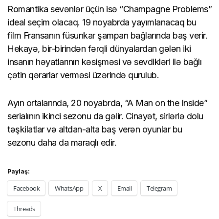
Romantika sevənlər üçün isə “Champagne Problems”
ideal seçim olacaq. 19 noyabrda yayımlanacaq bu
film Fransanın füsunkar şampan bağlarında baş verir.
Hekayə, bir-birindən fərqli dünyalardan gələn iki
insanın həyatlarının kəsişməsi və sevdikləri ilə bağlı
çətin qərarlar verməsi üzərində qurulub.
Ayın ortalarında, 20 noyabrda, “A Man on the Inside”
serialının ikinci sezonu da gəlir. Cinayət, sirlərlə dolu
təşkilatlar və altdan-alta baş verən oyunlar bu
sezonu daha da maraqlı edir.
Paylaş:
Facebook
WhatsApp
X
Email
Telegram
Threads