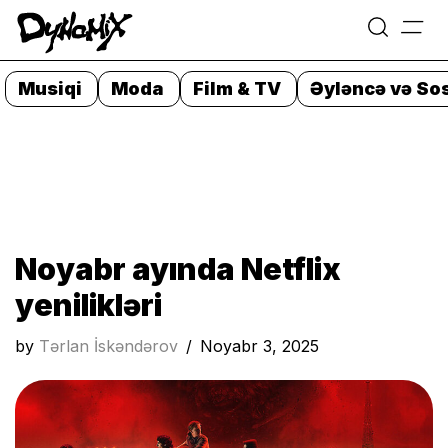
=
Skip
to
Musiqi
Moda
Film & TV
Əyləncə və Sos
content
Noyabr ayında Netflix
yenilikləri
by
Tərlan İskəndərov
Noyabr 3, 2025