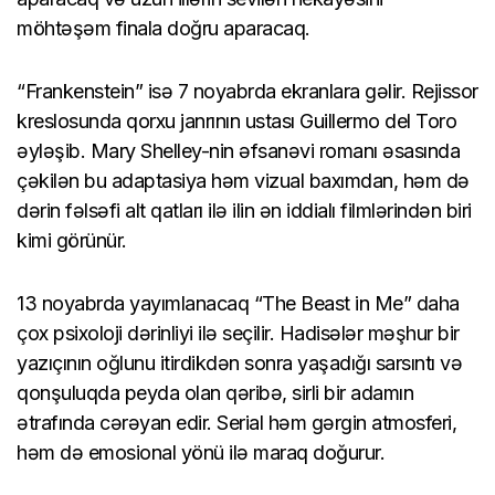
möhtəşəm finala doğru aparacaq.
“Frankenstein” isə 7 noyabrda ekranlara gəlir. Rejissor
kreslosunda qorxu janrının ustası Guillermo del Toro
əyləşib. Mary Shelley-nin əfsanəvi romanı əsasında
çəkilən bu adaptasiya həm vizual baxımdan, həm də
dərin fəlsəfi alt qatları ilə ilin ən iddialı filmlərindən biri
kimi görünür.
13 noyabrda yayımlanacaq “The Beast in Me” daha
çox psixoloji dərinliyi ilə seçilir. Hadisələr məşhur bir
yazıçının oğlunu itirdikdən sonra yaşadığı sarsıntı və
qonşuluqda peyda olan qəribə, sirli bir adamın
ətrafında cərəyan edir. Serial həm gərgin atmosferi,
həm də emosional yönü ilə maraq doğurur.