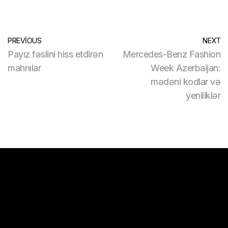
PREVIOUS
NEXT
Payız fəslini hiss etdirən
Mercedes-Benz Fashion
mahnılar
Week Azerbaijan:
mədəni kodlar və
yeniliklər