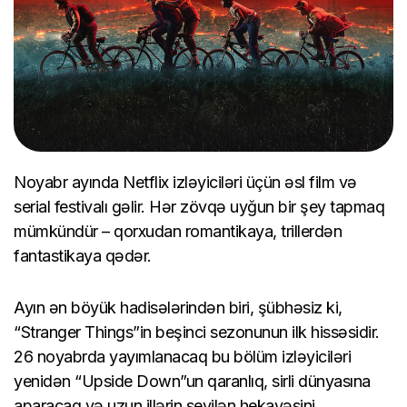
Noyabr ayında Netflix izləyiciləri üçün əsl film və
serial festivalı gəlir. Hər zövqə uyğun bir şey tapmaq
mümkündür – qorxudan romantikaya, trillerdən
fantastikaya qədər.
Ayın ən böyük hadisələrindən biri, şübhəsiz ki,
“Stranger Things”in beşinci sezonunun ilk hissəsidir.
26 noyabrda yayımlanacaq bu bölüm izləyiciləri
yenidən “Upside Down”un qaranlıq, sirli dünyasına
aparacaq və uzun illərin sevilən hekayəsini