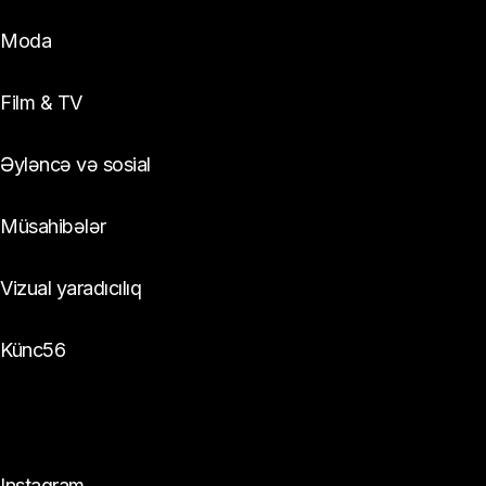
Moda
Film & TV
Əyləncə və sosial
Müsahibələr
Vizual yaradıcılıq
Künc56
Bizi izlə:
Instagram