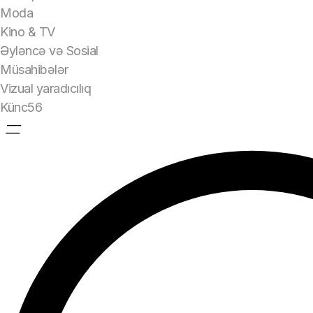
Moda
Kino & TV
Əyləncə və Sosial
Müsahibələr
Vizual yaradıcılıq
Künc56
=