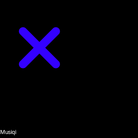
Kəşf et
Musiqi