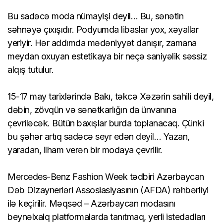
Bu sadəcə moda nümayişi deyil… Bu, sənətin
səhnəyə çıxışıdır. Podyumda libaslar yox, xəyallar
yeriyir. Hər addımda mədəniyyət danışır, zamana
meydan oxuyan estetikaya bir neçə saniyəlik səssiz
alqış tutulur.
15-17 may tarixlərində Bakı, təkcə Xəzərin sahili deyil,
dəbin, zövqün və sənətkarlığın da ünvanına
çevriləcək. Bütün baxışlar burda toplanacaq. Çünki
bu şəhər artıq sadəcə seyr edən deyil… Yazan,
yaradan, ilham verən bir modaya çevrilir.
Mercedes-Benz Fashion Week tədbiri Azərbaycan
Dəb Dizaynerləri Assosiasiyasının (AFDA) rəhbərliyi
ilə keçirilir. Məqsəd – Azərbaycan modasını
beynəlxalq platformalarda tanıtmaq, yerli istedadları