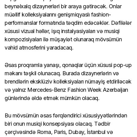
beynəlxalq dizaynerləri bir araya gətirəcək. Onlar
müəllif kolleksiyalarını genişmiqyaslı fashion-
performanslar formatında təqdim edəcəklər. Dəfilələr
xüsusi vizual həllər, işıq instalyasiyaları və musiqi
kompozisiyaları ilə müşayiət olunaraq mövsümün
vahid atmosferini yaradacaq.
Əsas proqramla yanaşı, qonaqlar üçün xüsusi pop-up
məkanı təşkil olunacaq. Burada dizaynerlərin və
brendlərin eksklüziv kolleksiyaları nümayiş etdiriləcək
və yalnız Mercedes-Benz Fashion Week Azerbaijan
günlərində əldə etmək mümkün olacaq.
Bu mövsümün əsas fərqləndirici xüsusiyyətlərindən
biri onun musiqi konsepsiyası olacaq. Tədbir
çərçivəsində Roma, Paris, Dubay, İstanbul və