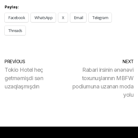
Paylaş:
Facebook
WhatsApp
X
Email
Telegram
Threads
PREVIOUS
NEXT
Tokio Hotel heç
Rabari irsinin ənənəvi
getməmişdi sən
toxunuşlarının MBFW
uzaqlaşmışdın
podiumuna uzanan moda
yolu