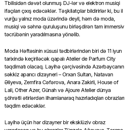
Tbilisidən dəvət olunmuş DJ-lər və elektron musiqi
ifaçıları çıxış edəcəklər. Təşkilatçılar bildirirlər ki, bu il
vurğu yalnız moda üzərində deyil, həm də moda,
musiqi və səhnə quruluşunu birləşdirən tam immersiv
təcrübənin yaradılmasına yönəlib.
Moda Həftəsinin xüsusi tədbirlərindən biri də 11 iyun
tarixində keçiriləcək qapalı Atelier de Parfum City
təqdimatı olacaq. Layihə çərçivəsində Azərbaycanın
səkkiz aparıcı dizayneri – Orxan Sultan, Natavan
Əliyeva, Zemfira Cəfərova, Anara Zakirli, House of
Lali, Other Azer, Günah və Ajoure Atelier dünya
şöhrətli ətirlərdən ilhamlanaraq hazırladıqları obrazları
təqdim edəcəklər.
Layihə üçün hər dizayner bir eksklüziv obraz