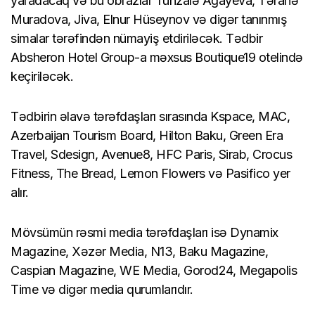
yaradacaq və bu obrazlar Tünzalə Ağayeva, Təranə
Muradova, Jiva, Elnur Hüseynov və digər tanınmış
simalar tərəfindən nümayiş etdiriləcək. Tədbir
Absheron Hotel Group-a məxsus Boutique19 otelində
keçiriləcək.
Tədbirin əlavə tərəfdaşları sırasında Kspace, MAC,
Azerbaijan Tourism Board, Hilton Baku, Green Era
Travel, Sdesign, Avenue8, HFC Paris, Sirab, Crocus
Fitness, The Bread, Lemon Flowers və Pasifico yer
alır.
Mövsümün rəsmi media tərəfdaşları isə Dynamix
Magazine, Xəzər Media, N13, Baku Magazine,
Caspian Magazine, WE Media, Gorod24, Megapolis
Time və digər media qurumlarıdır.