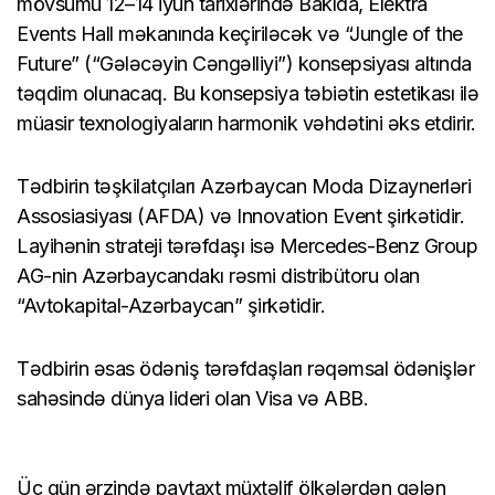
mövsümü 12–14 iyun tarixlərində Bakıda, Elektra
Events Hall məkanında keçiriləcək və “Jungle of the
Future” (“Gələcəyin Cəngəlliyi”) konsepsiyası altında
təqdim olunacaq. Bu konsepsiya təbiətin estetikası ilə
müasir texnologiyaların harmonik vəhdətini əks etdirir.
Tədbirin təşkilatçıları Azərbaycan Moda Dizaynerləri
Assosiasiyası (AFDA) və Innovation Event şirkətidir.
Layihənin strateji tərəfdaşı isə Mercedes-Benz Group
AG-nin Azərbaycandakı rəsmi distribütoru olan
“Avtokapital-Azərbaycan” şirkətidir.
Tədbirin əsas ödəniş tərəfdaşları rəqəmsal ödənişlər
sahəsində dünya lideri olan Visa və ABB.
Üç gün ərzində paytaxt müxtəlif ölkələrdən gələn