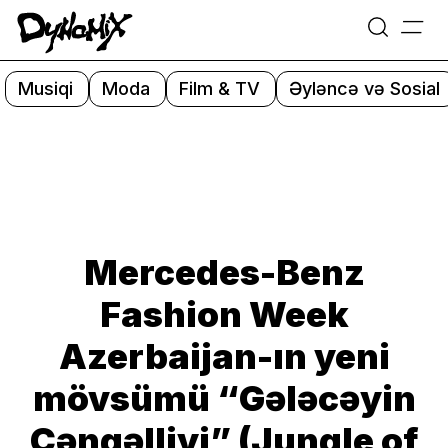
=
Skip
to
Musiqi
Moda
Film & TV
Əyləncə və Sosial
content
Mercedes-Benz
Fashion Week
Azerbaijan-ın yeni
mövsümü “Gələcəyin
Cəngəlliyi” (Jungle of