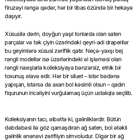
firuzəyi rəngə qədər, hər bir libas özündə bir hekayə
daşıyır.
Xüsusilə dərin, doyğun yaşıl tonlarda olan saten
parçalar və tək çiyin üzərindəki qeyri-adi draperilər
bu geyimlərə xüsusi zəriflik qatır. Neçə-yaxşı bej
rəngli modellər isə üzərlərindəki əl işləməsi olan
rəngli naxışlarla kolleksiyaya bənzərsiz, etnik bir
toxunuş əlavə edir. Hər bir siluet – istər bədənə
yapışan, istərsə də axan bol kəsimli olsun – qadın
fiqurunun incəliyini vurğulamaq üçün ustalıqla seçilib.
Kolleksiyanın tacı, əlbəttə ki, gəlinliklərdir. Bütün
dəbdəbəsi ilə göz qamaşdıran ağ saten, bol ətəkli
gəlinlik ənənəvi zərifliyin simvoludur. Digər bir ağ