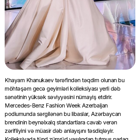
Khayam Khanukaev tərəfindən təqdim olunan bu
möhtəşəm gecə geyimləri kolleksiyası yerli dəb
sənətinin yüksək səviyyəsini nümayiş etdirir.
Mercedes-Benz Fashion Week Azerbaijan
podiumunda sərgilənən bu libaslar, Azərbaycan
brendinin beynəlxalq standartlara cavab verən
zərifliyini və müasir dəb anlayışını təsdiqləyir.
Kolleksiyada tünd zümrüd yaşılından tutmuş parlaq