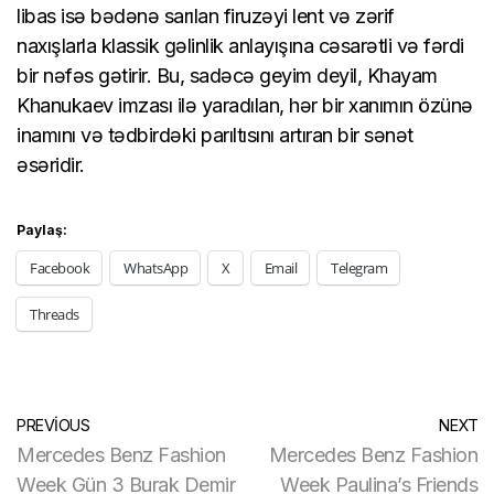
libas isə bədənə sarılan firuzəyi lent və zərif
naxışlarla klassik gəlinlik anlayışına cəsarətli və fərdi
bir nəfəs gətirir. Bu, sadəcə geyim deyil, Khayam
Khanukaev imzası ilə yaradılan, hər bir xanımın özünə
inamını və tədbirdəki parıltısını artıran bir sənət
əsəridir.
Paylaş:
Facebook
WhatsApp
X
Email
Telegram
Threads
PREVIOUS
NEXT
Mercedes Benz Fashion
Mercedes Benz Fashion
Week Gün 3 Burak Demir
Week Paulina’s Friends