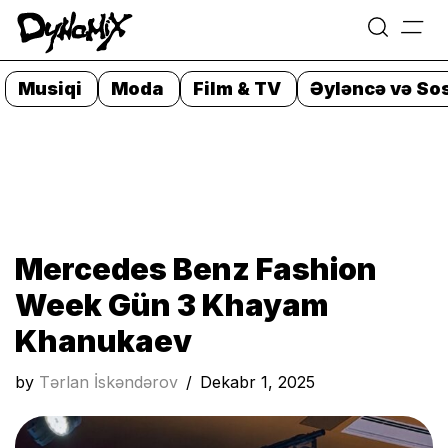
=
Skip
to
Musiqi
Moda
Film & TV
Əyləncə və Sos
content
Mercedes Benz Fashion
Week Gün 3 Khayam
Khanukaev
by
Tərlan İskəndərov
Dekabr 1, 2025