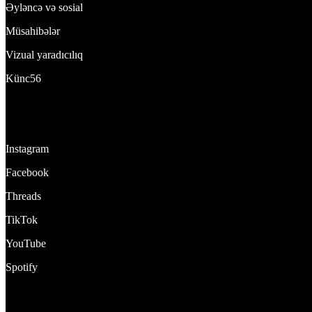
Əyləncə və sosial
Müsahibələr
Vizual yaradıcılıq
Künc56
Bizi izlə:
Instagram
Facebook
Threads
TikTok
YouTube
Spotify
DynamixTeam