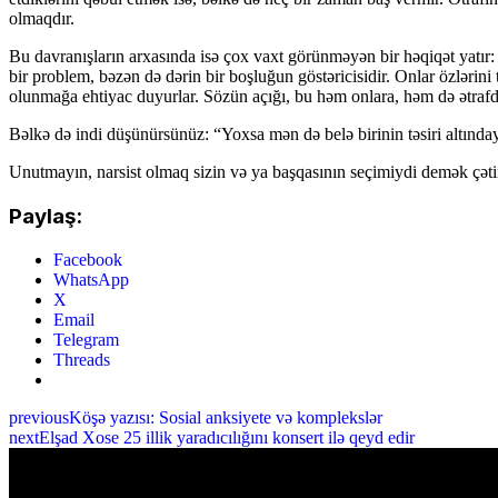
olmaqdır.
Bu davranışların arxasında isə çox vaxt görünməyən bir həqiqət yatır:
bir problem, bəzən də dərin bir boşluğun göstəricisidir. Onlar özlərini
olunmağa ehtiyac duyurlar. Sözün açığı, bu həm onlara, həm də ətrafdak
Bəlkə də indi düşünürsünüz: “Yoxsa mən də belə birinin təsiri altın
Unutmayın, narsist olmaq sizin və ya başqasının seçimiydi demək çəti
Paylaş:
Facebook
WhatsApp
X
Email
Telegram
Threads
previous
Köşə yazısı: Sosial anksiyete və komplekslər
next
Elşad Xose 25 illik yaradıcılığını konsert ilə qeyd edir