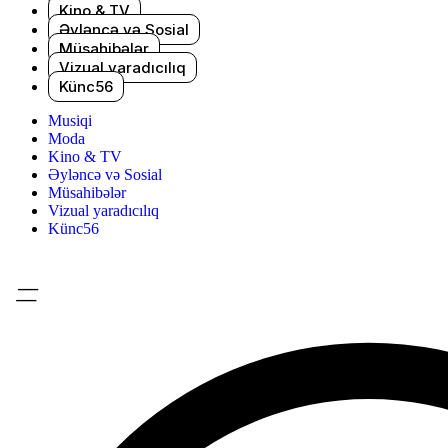
Kino & TV
Əyləncə və Sosial
Müsahibələr
Vizual yaradıcılıq
Künc56
Musiqi
Moda
Kino & TV
Əyləncə və Sosial
Müsahibələr
Vizual yaradıcılıq
Künc56
=