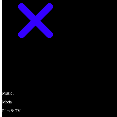
Kəşf et
Musiqi
Moda
Film & TV