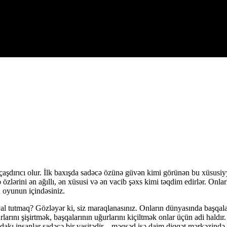
n çaşdırıcı olur. İlk baxışda sadəcə özünə güvən kimi görünən bu xüsusiyy
ə özlərini ən ağıllı, ən xüsusi və ən vacib şəxs kimi təqdim edirlər. Onlar
 oyunun içindəsiniz.
val tutmaq? Gözləyər ki, siz maraqlanasınız. Onların dünyasında başqala
rlarını şişirtmək, başqalarının uğurlarını kiçiltmək onlar üçün adi haldır
ndakı insanlar sadəcə bir vasitədir – məqsəd isə daim diqqət mərkəzində