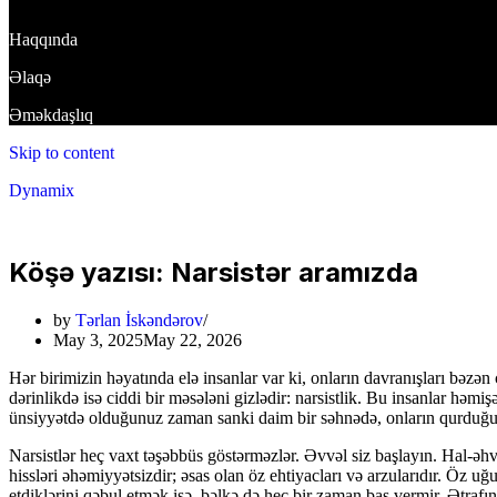
Haqqında
Əlaqə
Əməkdaşlıq
Skip to content
Dynamix
Köşə yazısı: Narsistər aramızda
by
Tərlan İskəndərov
May 3, 2025
May 22, 2026
Hər birimizin həyatında elə insanlar var ki, onların davranışları bəzə
dərinlikdə isə ciddi bir məsələni gizlədir: narsistlik. Bu insanlar həmiş
ünsiyyətdə olduğunuz zaman sanki daim bir səhnədə, onların qurduğu
Narsistlər heç vaxt təşəbbüs göstərməzlər. Əvvəl siz başlayın. Hal-əh
hissləri əhəmiyyətsizdir; əsas olan öz ehtiyacları və arzularıdır. Öz uğu
etdiklərini qəbul etmək isə, bəlkə də heç bir zaman baş vermir. Ətrafı