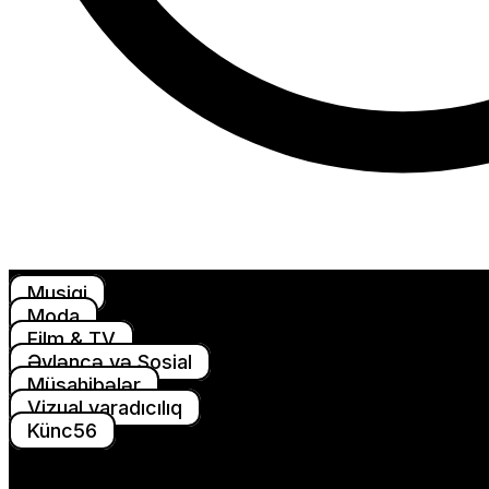
Musiqi
Moda
Film & TV
Əyləncə və Sosial
Müsahibələr
Vizual yaradıcılıq
Künc56