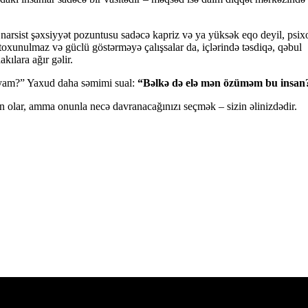
 narsist şəxsiyyət pozuntusu sadəcə kapriz və ya yüksək eqo deyil, psixo
 toxunulmaz və güclü göstərməyə çalışsalar da, içlərində təsdiqə, qəbul
ılara ağır gəlir.
dayam?” Yaxud daha səmimi sual:
“Bəlkə də elə mən özüməm bu insan
n olar, amma onunla necə davranacağınızı seçmək – sizin əlinizdədir.