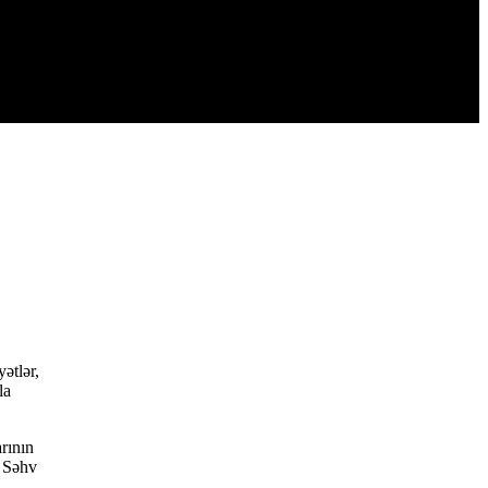
ətlər,
la
rının
. Səhv